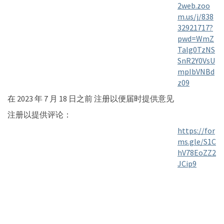
2web.zoo
m.us/j/838
32921717?
pwd=WmZ
Talg0TzNS
SnR2Y0VsU
mpIbVNBd
(External 
z09
在 2023 年 7 月 18 日之前
注册以便届时提供意见
注册以提供评论：
https://for
ms.gle/S1C
hV78EoZZ2
(Externa
JCip9