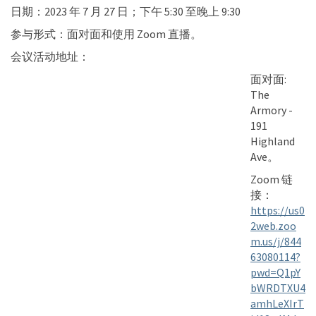
日期：2023 年 7 月 27 日；下午 5:30 至晚上 9:30
参与形式：面对面和使用 Zoom 直播。
会议活动地址：
面对面:
The
Armory -
191
Highland
Ave。
Zoom 链
接：
https://us0
2web.zoo
m.us/j/844
63080114?
pwd=Q1pY
bWRDTXU4
amhLeXIrT