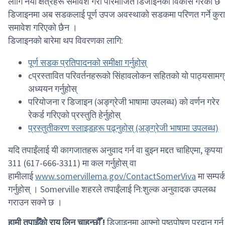
लागि नयाँ क्षेत्रहरू समावेश गरी परिमार्जित डिजाइनको विकास गरेको छ
डिजाइनमा अब सडकलाई पूर्ण उपज अवस्थाको सडकमा परिणत गर्ने कुरा
समावेश गरिएको छैन ।
डिजाइनको बारेमा थप विवरणका लागि:
पूर्ण सडक प्रतिपादनको समीक्षा गर्नुहोस्
c
प्रस्तावित परिवर्तनहरूको सिंहावलोकन सहितको यो पाठ्यसामग्
अध्ययन गर्नुहोस्
परियोजना र डिजाइन (अङ्ग्रेजी भाषामा उपलब्ध) को वर्णन गरेर
रेकर्ड गरिएको प्रस्तुति हेर्नुहोस्
प्रस्तुतीकरण स्लाइडहरू पढ्नुहोस् (अङ्ग्रेजी भाषामा उपलब्ध)
यदि तपाईंलाई यी कागजातहरू अनुवाद गर्न वा बुझ्न मद्दत चाहिएमा, कृपया
311 (617-666-3311) मा कल गर्नुहोस् वा
हामीलाई
www.somervillema.gov/ContactSomerViva
मा सम्पर्
गर्नुहोस् । Somerville शहरले तपाईंलाई नि:शुल्क अनुवादक उपलब्ध
गराउन सक्ने छ ।
हामी तपाईँको राय लिन चाहन्छौँ !
डिजाइनमा आफ्नो पृष्ठपोषण प्रदान गर्न